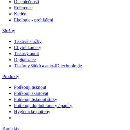
O společnosti
Reference
Kariéra
Ekologie - prohlášení
Služby
Tiskové služby
Chytré kamery
Tiskový audit
Digitalizace
Tiskárny štítků a auto-ID technologie
Produkty
Potřebuji tisknout
Potřebuji skartovat
Potřebuji tisknout štítky
Potřebuji doplnit tonery / papíry
Hygienické potřeby
Kontakty