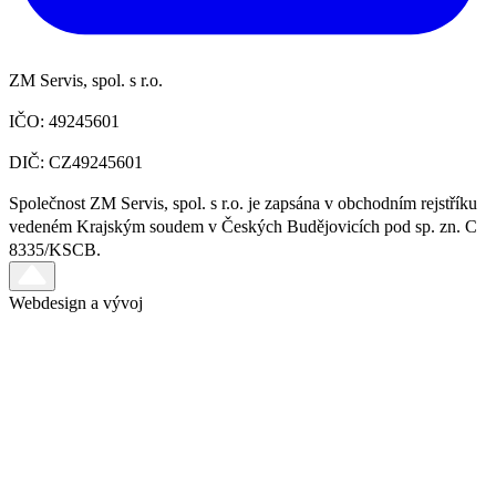
ZM Servis, spol. s r.o.
IČO: 49245601
DIČ: CZ49245601
Společnost ZM Servis, spol. s r.o. je zapsána v obchodním rejstříku
vedeném Krajským soudem v Českých Budějovicích pod sp. zn. C
8335/KSCB.
Webdesign a vývoj