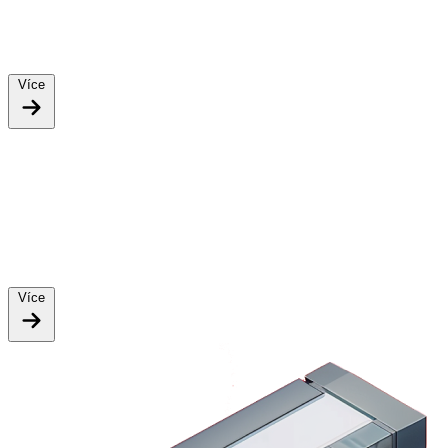
Více
Více