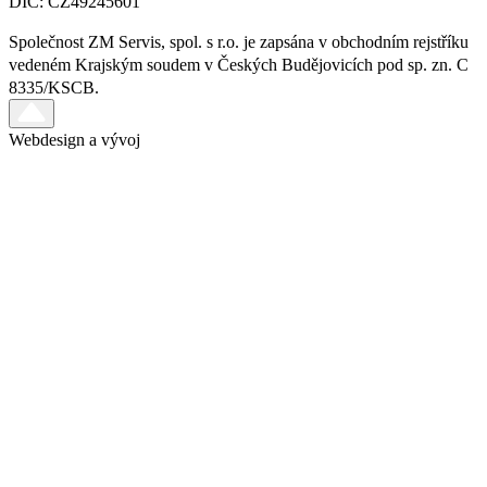
DIČ: CZ49245601
Společnost ZM Servis, spol. s r.o. je zapsána v obchodním rejstříku
vedeném Krajským soudem v Českých Budějovicích pod sp. zn. C
8335/KSCB.
Webdesign a vývoj